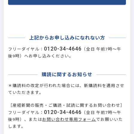
1
20歳未満
20歳～24歳
上記からお申し込みになれない方
25歳～29歳
0120-34-4646
フリーダイヤル：
（全日 午前7時～午
30歳～34歳
後9時）へお申し込みください。
35歳～39歳
40歳～44歳
購読に関するお知らせ
45歳～49歳
50歳～54歳
＊購読料の改定が行われた場合には、新購読料を適用させ
55歳～59歳
ていただきます。
60歳以上
［産経新聞の販売・ご購読・試読に関するお問い合わせ］
0120-34-4646
フリーダイヤル：
（全日 午前7時～午
2
後9時）、または
お問い合わせ専用フォーム
でお願いいた
男性
します。
女性