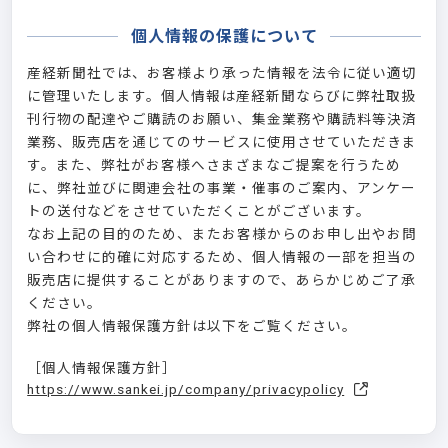
個人情報の保護について
3
産経新聞社では、お客様より承った情報を法令に従い適切
読売新聞
に管理いたします。個人情報は産経新聞ならびに弊社取扱
朝日新聞
刊行物の配達やご購読のお願い、集金業務や購読料等決済
毎日新聞
業務、販売店を通じてのサービスに使用させていただきま
す。また、弊社がお客様へさまざまなご提案を行うため
日経新聞
に、弊社並びに関連会社の事業・催事のご案内、アンケー
スポーツ紙
トの送付などをさせていただくことがございます。
その他
なお上記の目的のため、またお客様からのお申し出やお問
い合わせに的確に対応するため、個人情報の一部を担当の
販売店に提供することがありますので、あらかじめご了承
定期購読紙なし
ください。
弊社の個人情報保護方針は以下をご覧ください。
4
［個人情報保護方針］
6ヶ月未満
https://www.sankei.jp/company/privacypolicy
6ヶ月以上～1年未満
1年以上～3年未満