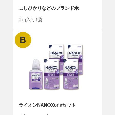
こしひかりなどの
ブランド米
1kg入り1袋
B
ライオン
NANOXoneセット